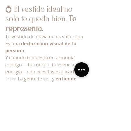
💍 El vestido ideal no 
solo te queda bien. 
Te 
representa.
Tu vestido de novia no es solo ropa. 
Es una 
declaración visual de tu 
persona
.
Y cuando todo está en armonía 
contigo —tu cuerpo, tu esencia, tu 
energía—no necesitas explicarte. 
✨✨✨ La gente te ve…y 
entiende 
quién eres.
¿Quieres descubrir qué tipo de 
vestido comunica lo que tú quieres 
proyectar en tu boda?
Te ayudo a identificar los elementos 