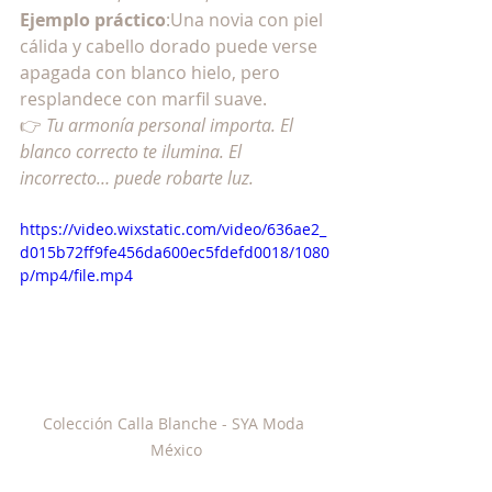
Ejemplo práctico
:Una novia con piel 
cálida y cabello dorado puede verse 
apagada con blanco hielo, pero 
resplandece con marfil suave.
👉 
Tu armonía personal importa. El 
blanco correcto te ilumina. El 
incorrecto… puede robarte luz.
https://video.wixstatic.com/video/636ae2_
d015b72ff9fe456da600ec5fdefd0018/1080
p/mp4/file.mp4
Colección Calla Blanche - SYA Moda 
México