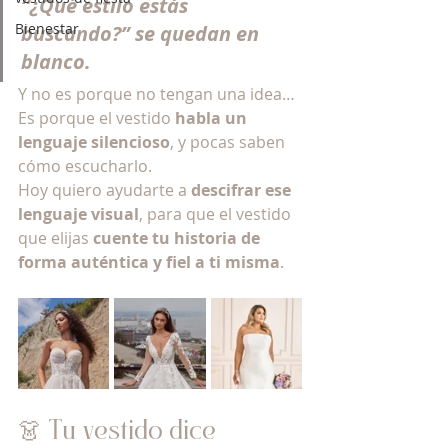
“¿Qué estilo estás 
Bienestar
buscando?” se quedan en 
blanco.
Y no es porque no tengan una idea…
Es porque el vestido 
habla un 
lenguaje silencioso
, y pocas saben 
cómo escucharlo.
Hoy quiero ayudarte a 
descifrar ese 
lenguaje visual
, para que el vestido 
que elijas 
cuente tu historia de 
forma auténtica y fiel a ti misma
.
👗 Tu vestido dice 