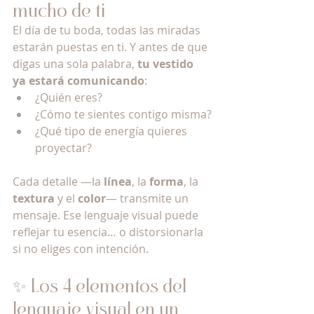
mucho de ti
El día de tu boda, todas las miradas 
estarán puestas en ti. Y antes de que 
digas una sola palabra, 
tu vestido 
ya estará comunicando
:
¿Quién eres?
¿Cómo te sientes contigo misma?
¿Qué tipo de energía quieres 
proyectar?
Cada detalle —la 
línea
, la 
forma
, la 
textura
 y el 
color
— transmite un 
mensaje. Ese lenguaje visual puede 
reflejar tu esencia… o distorsionarla 
si no eliges con intención.
✨ Los 4 elementos del 
lenguaje visual en un 