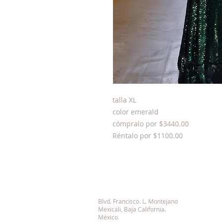
talla XL
color emerald
cómpralo por $3440.00
Réntalo por $1100.00
© 2023 by SPLENDIDevents. Proudly created with
Wix.com
Blvd. Francisco. L. Montejano
Mexicali, Baja California.
México.