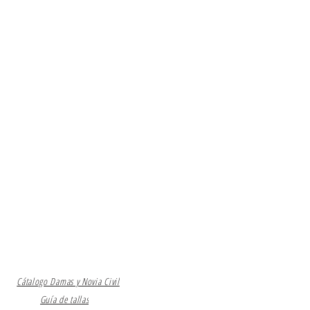
reo electrónico de contacto.
a disponibilidad
 por medio de esta página
e a la renta del vestido y
tu compra y siguientes pasos por
electrónico.
Cátalogo Damas y Novia Civil
Guía de tallas