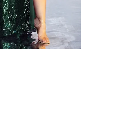
que fechas y un cor
2. Te confirmamos l
3. Realizas tu pago
web, correspondient
depósito indicado.
4. Te confirmamos 
medio de un correo 