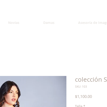
Novias
Damas
Asesoría de Imag
colección S
SKU: 103
Precio
$1,100.00
Talla
*