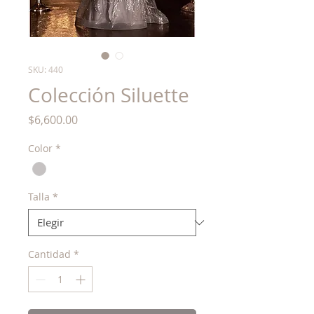
SKU: 440
Colección Siluette
Precio
$6,600.00
Color
*
Talla
*
Cantidad
*