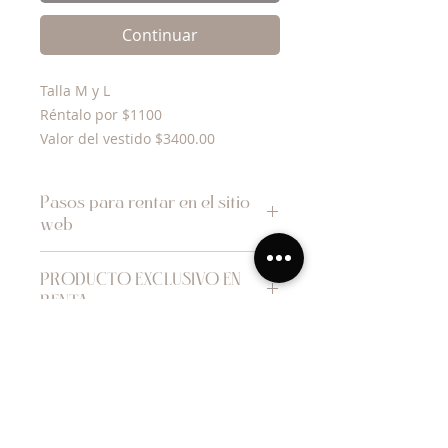
Continuar
Talla M y L
Réntalo por $1100
Valor del vestido $3400.00
Pasos para rentar en el sitio
web
1. Envia mensaje de
WhatsApp
al
PRODUCTO EXCLUSIVO EN
número de la tienda indicando el
RENTA
vestido que deseas rentar, tus
medidas en busto - cintura
- cadera - altura en Plg, para que
Tienes alguna DUDA
fecha lo necesitas y un correo
contáctanos
electrónico de contacto.
2. Te confirmamos la disponibilidad
WhatsApp
del vestido