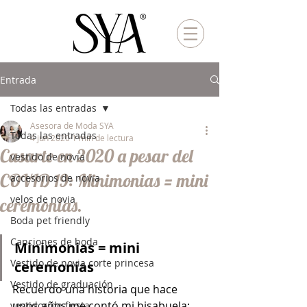
Entrada
Todas las entradas
Asesora de Moda SYA
Todas las entradas
4 jun 2020
1 min de lectura
Casarte en 2020 a pesar del
vestido de novia
COVID 19: Minimonias = mini
accesorios de novia
velos de novia
ceremonias.
Boda pet friendly
Canciones de boda
Minimonias = mini 
Vestido de novia corte princesa
ceremonias
Vestido de graduación
Recuerdo una historia que hace  
unos años me contó mi bisabuela: 
vestidos de fiesta