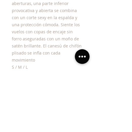
aberturas, una parte inferior
provocativa y abierta se combina
con un corte sexy en la espalda y
una protección cómoda. Siente los
vuelos con copas de encaje sin
forro aseguradas con un moño de
satén brillante. El canesú de chifón
plisado se infla con cada
movimiento
S / M / L
Tela elástica
Colores Rojo
Envíos Nacionales y a USA
Terminos y condiciones
Cátalogo Damas y Novia Civil