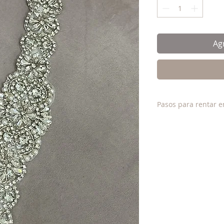
Agr
Pasos para rentar e
1. Envia mensaje d
tienda indicando el
que fechas y un cor
2. Te confirmamos l
3. Realizas tu pago
web, correspondient
depósito indicado.
4. Te confirmamos 
medio de un correo 