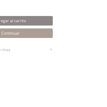
egar al carrito
Continuar
n línea
e WhatsApp al número de la
 vestido que deseas rentar, para
reo electrónico de contacto.
a disponibilidad
 por medio de esta página
e a la renta del vestido y
tu compra y siguientes pasos por
electrónico.