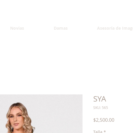
Novias
Damas
Asesoría de Imag
SYA
SKU: 565
Precio
$2,500.00
Talla
*