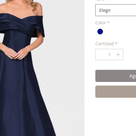
Elegir
Color
*
Cantidad
*
Agr