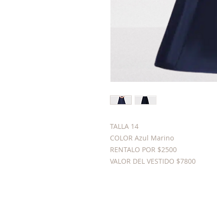
TALLA 14
COLOR Azul Marino
RENTALO POR $2500
VALOR DEL VESTIDO $7800
© 2023 by SPLENDIDevents. Proudly created with
Wix.com