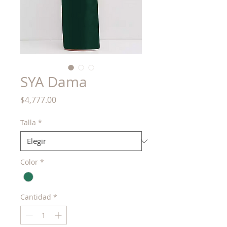
SYA Dama
Precio
$4,777.00
Talla
*
Color
*
Cantidad
*