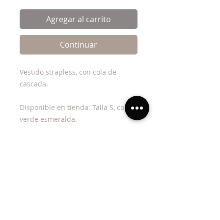
Agregar al carrito
Continuar
Vestido strapless, con cola de
cascada.
Disponible en tienda: Talla S, color
verde esmeralda.
Exclusivo de VENTA.
Ordénalo para tus Damas en
cualquier talla y opción de color.
Terminos y condiciones