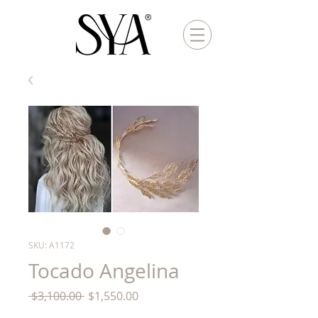
SKU: A1172
Tocado Angelina
Precio
Precio
 $3,100.00 
$1,550.00
de