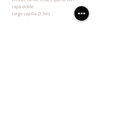
capa doble
Largo capilla (2.5m)
Realiza tu pedido al Watsapp
Terminos y condiciones
Cátalogo Damas y Novia Civil
Guía de tallas
Aviso de privacidad
Lunes a Viernes: 11h00 - 20h00.
Sábados: 11h00 - 16h00.
Domingo: Cerrado.
Blvd. Francisco. L. Montejano
Mexicali, Baja California.
México.
Teléfono:
(686) 8 41 26 74
.
WatsApp:
(686) 3 61 27 27