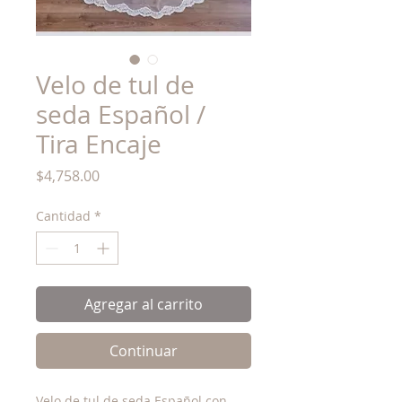
Velo de tul de
seda Español /
Tira Encaje
Precio
$4,758.00
Cantidad
*
Agregar al carrito
Continuar
Velo de tul de seda Español con