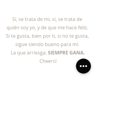
Sí, se trata de mi, sí, se trata de 
quién soy yo, y de que me hace felíz. 
Si te gusta, bien por ti, si no te gusta, 
sigue siendo bueno para mí. 
La que arriesga; 
SIEMPRE GANA.
Cheers!
Vestido: Siluette novias
Flores:Tania Valadez
Makeup: Carolina Godoy Beauty 
Fotografía: The two soundssounds
Artículo: Sofia Izar
bodas baja california
vestidos de novia