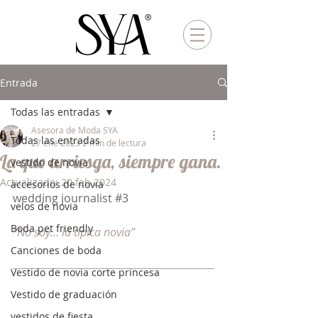
Entrada
Todas las entradas
Asesora de Moda SYA
Todas las entradas
27 ene 2023
2 min de lectura
La que arriesga, siempre gana.
vestido de novia
Actualizado:
20 feb 2024
accesorios de novia
wedding journalist 
#3
velos de novia
Boda pet friendly
“No soy… la típica novia”
Canciones de boda
Vestido de novia corte princesa
Vestido de graduación
vestidos de fiesta