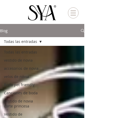
Blog
Todas las entradas
Todas las entradas
vestido de novia
accesorios de novia
velos de novia
Boda pet friendly
Canciones de boda
Vestido de novia
corte princesa
Vestido de