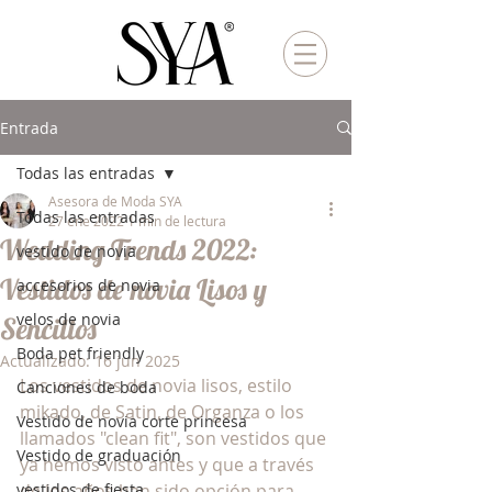
Entrada
Todas las entradas
Asesora de Moda SYA
Todas las entradas
27 ene 2022
1 min de lectura
Wedding Trends 2022:
vestido de novia
Vestidos de novia Lisos y
accesorios de novia
velos de novia
Sencillos
Boda pet friendly
Actualizado:
16 jun 2025
Los vestidos de novia lisos, estilo 
Canciones de boda
mikado, de Satin, de Organza o los 
Vestido de novia corte princesa
llamados "clean fit", son vestidos que 
Vestido de graduación
ya hemos visto antes y que a través 
vestidos de fiesta
de los años han sido opción para 